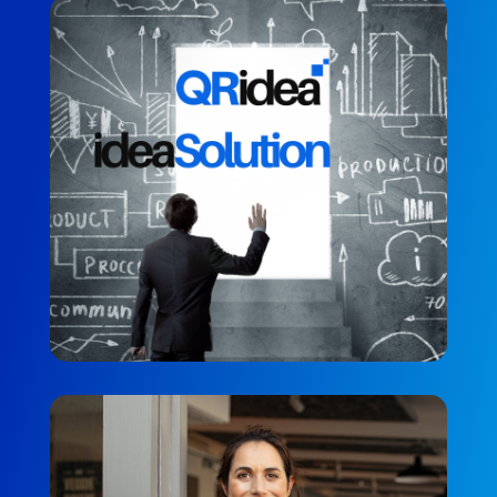
QRidea ideaSolution
MÜŞTERI MEMNUNIYETI