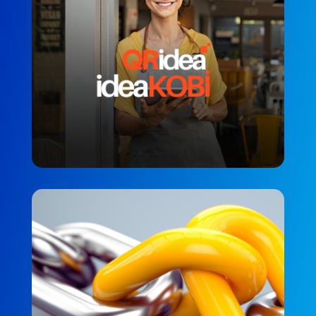
QRidea’dan ideaKOBİ
PERSONEL MEMNUNIYETI
QRidea ideaPartner
PARTNER DENEYIMI