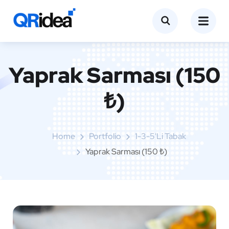
Yaprak Sarması (150
₺)
Home
Portfolio
1-3-5'li Tabak
Yaprak Sarması (150 ₺)