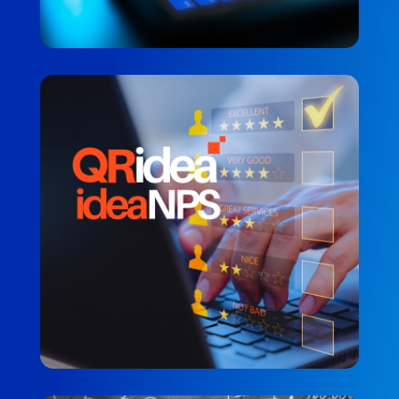
QRdiea NSP
SADAKAT ÖLÇÜMÜ