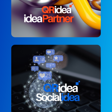
QRidea Socialidea
MÜŞTERI MEMNUNIYETI