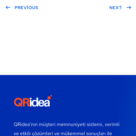
PREVIOUS
NEXT
QRidea’nın müşteri memnuniyeti sistemi, verimli
ve etkili çözümleri ve mükemmel sonuçları ile