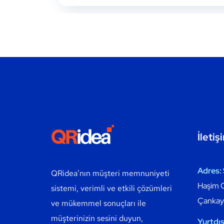
İletiş
Adres:
QRidea’nın müşteri memnuniyeti
Haşim C
sistemi, verimli ve etkili çözümleri
Çankay
ve mükemmel sonuçları ile
müşterinizin sesini duyun,
Yurtdış