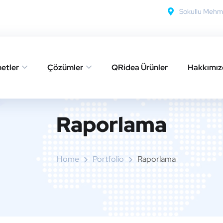
Sokullu Mehm
etler
Çözümler
QRidea Ürünler
Hakkımız
Raporlama
Home
Portfolio
Raporlama