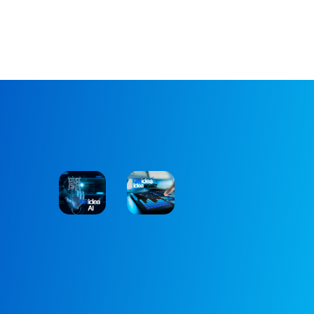
QRidea
QRidea
AI
Analiz
Sistemi
AR & GE
RAPORLAMA