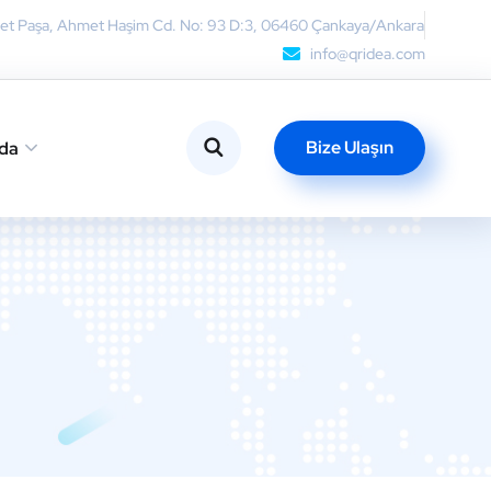
et Paşa, Ahmet Haşim Cd. No: 93 D:3, 06460 Çankaya/Ankara
info@qridea.com
Bize Ulaşın
da