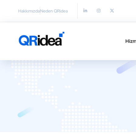
Hakkımızda
Neden QRidea
Hizm