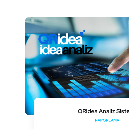
QRidea Analiz Sist
RAPORLAMA