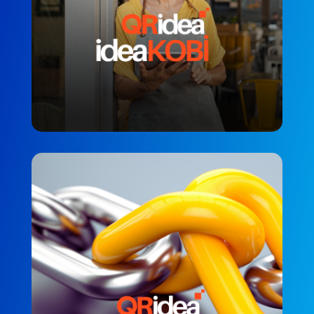
QRidea’dan ideaKOBİ
PERSONEL MEMNUNIYETI
QRidea ideaPartner
PARTNER DENEYIMI