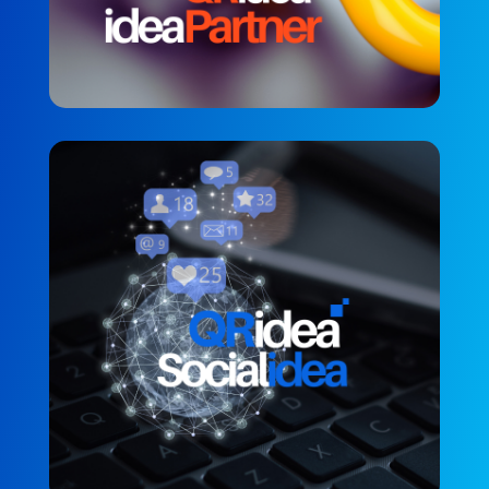
QRidea Socialidea
MÜŞTERI MEMNUNIYETI