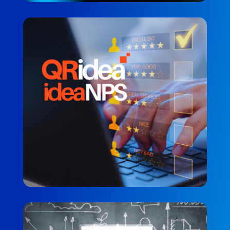
QRdiea NSP
SADAKAT ÖLÇÜMÜ