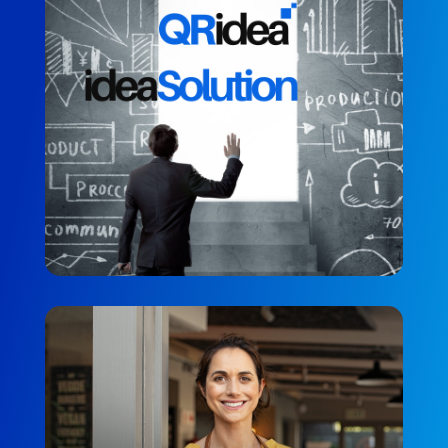
QRidea ideaSolution
MÜŞTERI MEMNUNIYETI