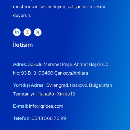
müşterinizin sesini duyun, çalışanınızın sesini
duyurun.
İletişim
Adres:
Sokullu Mehmet Paşa, Ahmet Haşim Cd.
No: 93 D: 3, 06460 Çankaya/Ankara
Yurtdışı Adres :
Svilengrad, Haskovo, Bulgaristan
Tsentar, ул. Панайот Хитов 13
E-mail:
info@qridea.com
Telefon:
0543 568 76 99