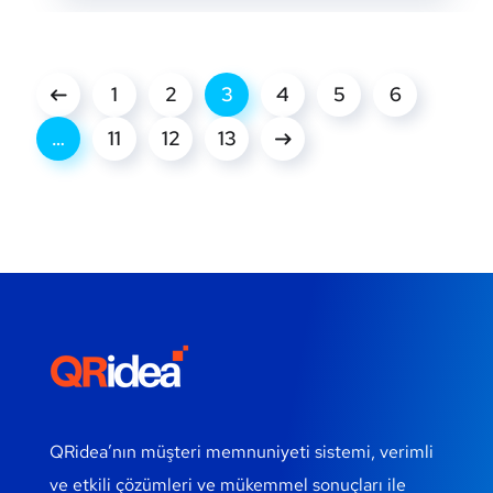
1
2
3
4
5
6
…
11
12
13
QRidea’nın müşteri memnuniyeti sistemi, verimli
ve etkili çözümleri ve mükemmel sonuçları ile