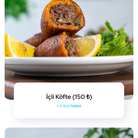
İçli Köfte (150 ₺)
1-3-5'LI TABAK